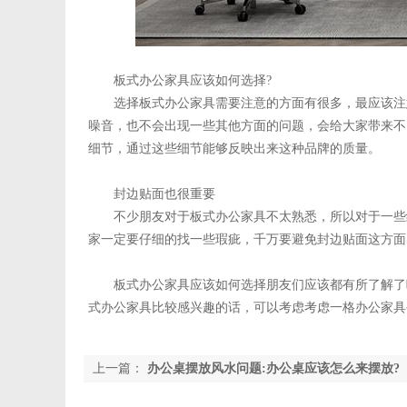
板式办公家具应该如何选择?
选择板式办公家具需要注意的方面有很多，最应该注意
噪音，也不会出现一些其他方面的问题，会给大家带来不
细节，通过这些细节能够反映出来这种品牌的质量。
封边贴面也很重要
不少朋友对于板式办公家具不太熟悉，所以对于一些细
家一定要仔细的找一些瑕疵，千万要避免封边贴面这方面
板式办公家具应该如何选择朋友们应该都有所了解了
式办公家具比较感兴趣的话，可以考虑考虑一格办公家具
上一篇：
办公桌摆放风水问题:办公桌应该怎么来摆放?