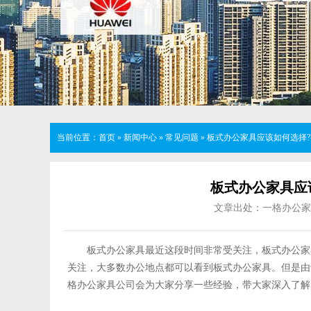
当前位置：
首页
»
新闻中心
»
常见问题
»
板式办公家具应该如何选择?
板式办公家具应
文章出处：一格办公家
板式办公家具最近这段时间非常受关注，板式办公家具
关注，大多数办公地点都可以看到板式办公家具。但是由
格办公家具公司会为大家分享一些经验，带大家深入了解