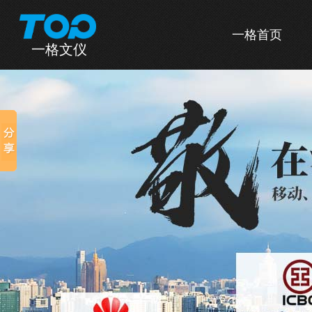
一格首页
一格文仪