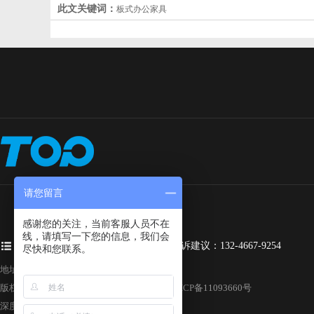
此文关键词：
板式办公家具
请您留言
感谢您的关注，当前客服人员不在
线，请填写一下您的信息，我们会
工程咨询：132-4667-9254
投诉建议：132-4667-9254
尽快和您联系。
地址：宝安区福永国际家具村一格办公家具
版权所有© 2011-2020深圳一格办公家具 ㄧ
粤ICP备11093660号
深度网提供技术支持
网站地图
热门标签