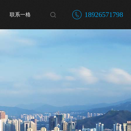
18926571798
联系一格