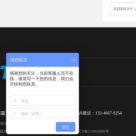
共找到631个 /
请您留言
感谢您的关注，当前客服人员不在
线，请填写一下您的信息，我们会
尽快和您联系。
工程咨询：173-0447-8264
投诉建议：132-4667-9254
地址：宝安区福永国际家具村一格办公家具
提交
版权所有© 2011-2020深圳一格办公家具 ㄧ
粤ICP备11093660号