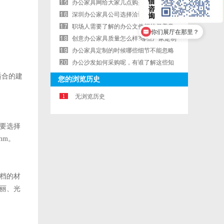
办公家具网给大家几点购买办公家具的
建议
深圳办公家具公司选择洽谈办公空间？
定制办公家具
职场人需要了解的办公文件柜的保养常
你们展厅在那里？
识
创意办公家具质量怎么样?哪些厂家定制
效果好呢
办公家具定制的时候哪些细节不能忽略
呢
办公沙发如何采购呢，有谁了解这些知
识的
适合的建
您的浏览历史
无浏览历史
要选择
mm。
档的材
丽、光