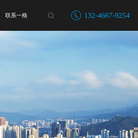
132-4667-9254
联系一格