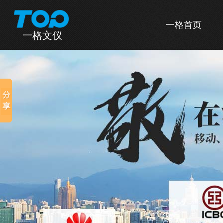
一格首页
一格文仪