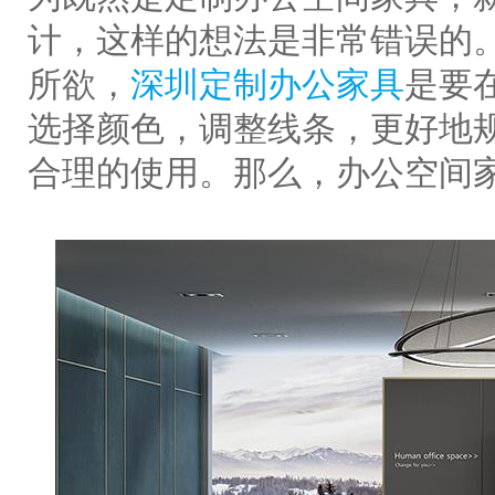
计，这样的想法是非常错误的
所欲，
深圳定制办公家具
是要
选择颜色，调整线条，更好地
合理的使用。那么，办公空间