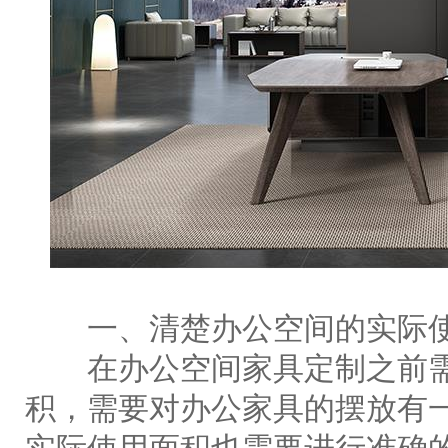
一、清楚办公空间的实际使
在办公空间家具定制之前需
积，需要对办公家具的摆放有