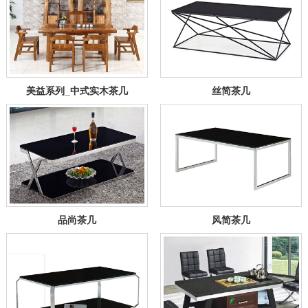
美益系列_中式实木茶几
丝简茶几
品尚茶几
风简茶几