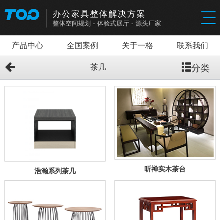
办公家具整体解决方案
整体空间规划
-
体验式展厅
-
源头厂家
产品中心
全国案例
关于一格
联系我们
分类
茶几
听禅实木茶台
浩瀚系列茶几