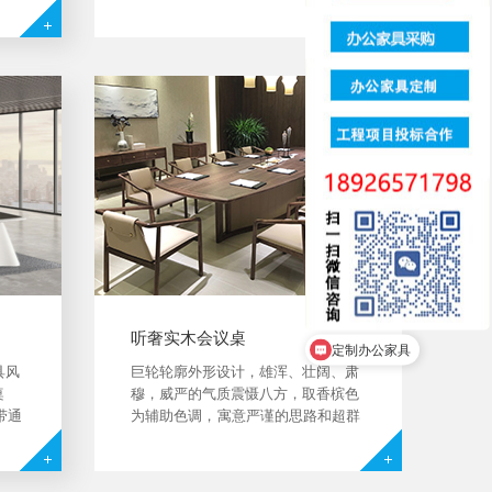
独居
式、实木办公家具品类丰富，配套系
美观
列齐全，能涵盖满足层次不同消费者
面的
的采购需求，经常与政府单位、上市
个性
企业、大小公司商谈提供一站式商用
办公空间整体解决...
听奢实木会议桌
我有个办公室的家具需要报
定制办公家具
具风
巨轮轮廓外形设计，雄浑、壮阔、肃
桌
穆，威严的气质震慑八方，取香槟色
带通
为辅助色调， 寓意严谨的思路和超群
;
的创造力，榫卯精湛的工艺打造柔和
配工
流畅的曲线，皮质采用帕拉真皮，纹
理细腻，如海面波纹平静而浩瀚为商