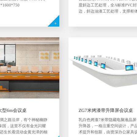
*1600*750
度斜边工艺处理，全A标准PVC封
边，斜边油漆工艺处理，支撑柜
用16mm厚E1环保MFC板材，异
理，香槟金拉丝纹理板材线条点
所有板材采用德国夏特饰面纸；
金属拉丝多功能线盒。
大型6m会议桌
ZG7米烤漆带升降屏会议桌
绸之路沿岸，有个神秘幽静
乳白色烤漆7米带隐藏电脑液晶屏
-泰国，这里不仅有金光闪耀
升降器，一格注重空间设计，产
还生长着流动金黄光泽的柚
术提升和创新，由资深办公家具