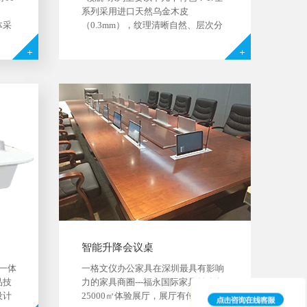
系列采用进口天然乌金木皮
体采
（0.3mm），纹理清晰自然、层次分
形处
明，搭配星空灰色，品味高雅 2. 采用
缀；
钢木结构的油漆产品，自主研发的钢
配置
脚，申请并通过了外观专利 3. 贴皮工
艺改良升级，仿实木的贴皮工艺，使
产...
智能升降会议桌
一体
一格文仪办公家具在深圳最具有影响
品技
力的家具商圈---福永国际家具村建立
设计
25000㎡体验展厅，展厅有传统、板