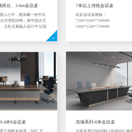
班台、3.6m会议桌
7米以上传统会议桌
国人心中，都深藏一份中式
此款会议桌规格：
袭古代理筑结构，将中国古代
7200*2400*750MM
梁、立柱元素融入设计中 以现
5400*2200*750MM
造富有传统韵味的办公空间
4200*2000*750MM ...
术的脉络得以传承 让庄重典
艺术 在当代，焕发新生
-4米8会议桌
浩瀚系列-6米会议桌
里兰胡桃木 材质：MFC 尺
台面采用50MM厚E1环保MFC板材