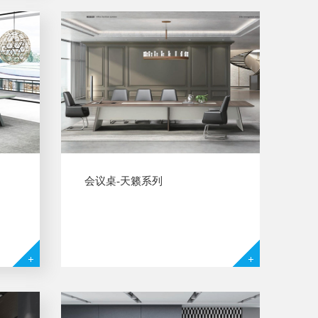
务会议增添气势与底气，了解更多资
讯热线：4006198...
会议桌-天籁系列