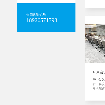
木，这些
提取富有
办公家具
全国咨询热线
显商务空
18926571798
勃生机，
10米会
10m会
右，会议
需求配置
6198177