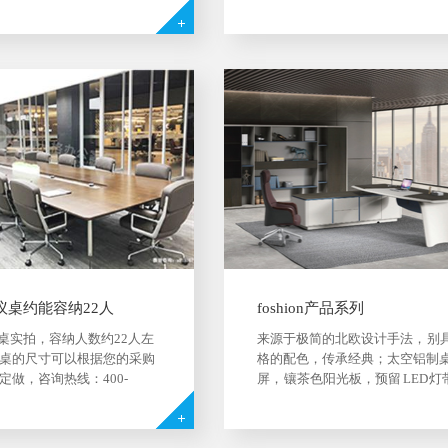
家具从泰国顶级黄金柚木中
师全程主导家具配套解决方案，
生命感额度色泽纹理，赋予
一格的设计理念将家具的实用与
以最自然奢华的色泽，既彰
恰到好处地平衡融合。一格以全
间的宏伟大气派，有充满勃
综合配套能力，为客户实现家具
了解更多款式，...
定制及产品整体配置解决...
议桌约能容纳22人
foshion产品系列
议桌实拍，容纳人数约22人左
来源于极简的北欧设计手法， 别
桌的尺寸可以根据您的采购
格的配色，传承经典；太空铝制
定做，咨询热线：400-
屏， 镶茶色阳光板，预留 LED 灯
道； 装饰吊边加厚台面，成稳大气 
北欧工业风进口圆润实木脚， 搭
业气实心钢条，经典承显 ;