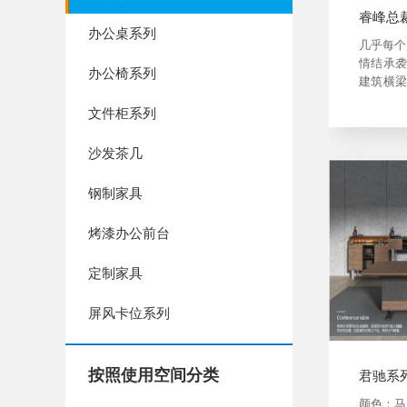
睿峰总裁
办公桌系列
几乎每个
情结 承
办公椅系列
建筑 横
代科技打
文件柜系列
让传统艺
雅的古典
沙发茶几
钢制家具
烤漆办公前台
定制家具
屏风卡位系列
按照使用空间分类
君驰系列
颜色：马