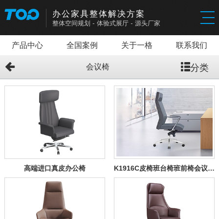
办公家具整体解决方案
整体空间规划
-
体验式展厅
-
源头厂家
产品中心
全国案例
关于一格
联系我们
分类
会议椅
高端进口真皮办公椅
K1916C皮椅班台椅班前椅会议椅8082